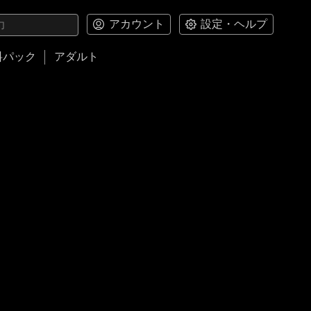
アカウント
設定・ヘルプ
料パック
アダルト