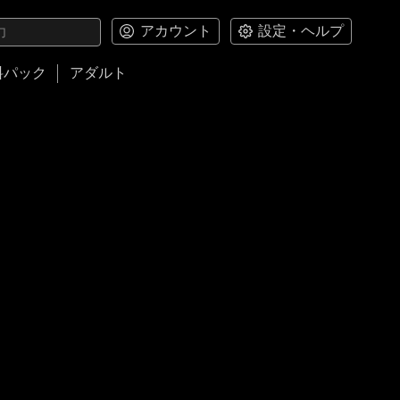
アカウント
設定・ヘルプ
料パック
アダルト