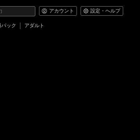
アカウント
設定・ヘルプ
料パック
アダルト