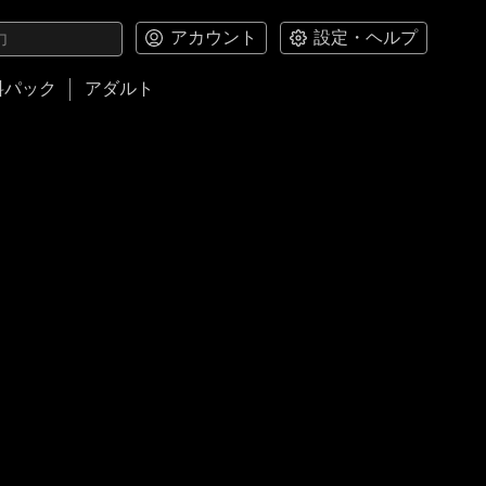
アカウント
設定・ヘルプ
料パック
アダルト