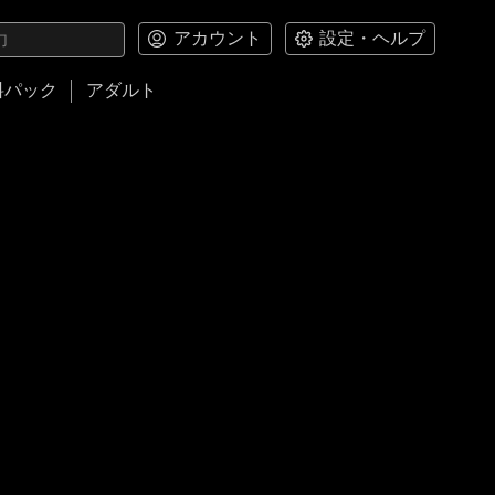
アカウント
設定・ヘルプ
料パック
アダルト