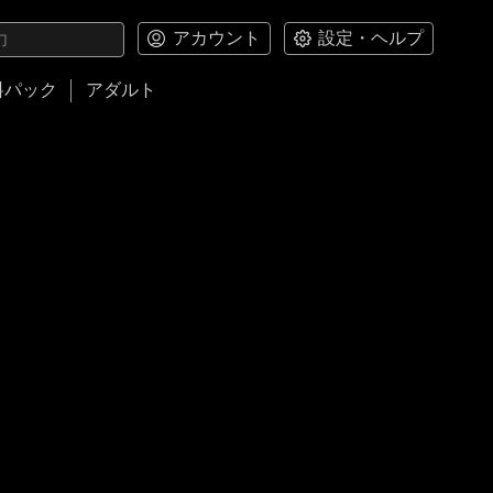
アカウント
設定・ヘルプ
料パック
アダルト