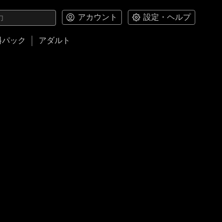
アカウント
設定・ヘルプ
料パック
アダルト