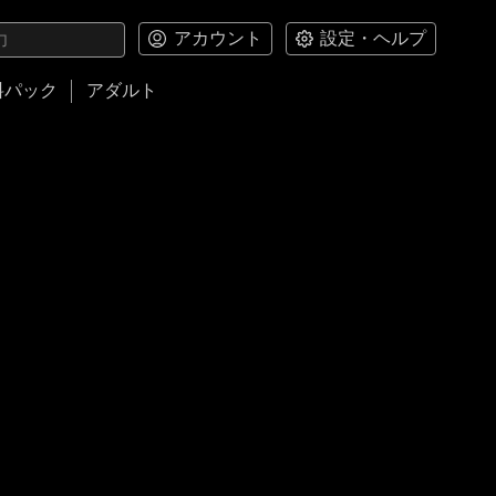
アカウント
設定・ヘルプ
料パック
アダルト