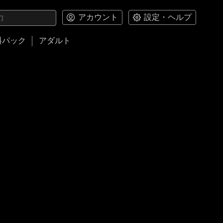
アカウント
設定・ヘルプ
料パック
アダルト