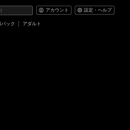
アカウント
設定・ヘルプ
料パック
アダルト