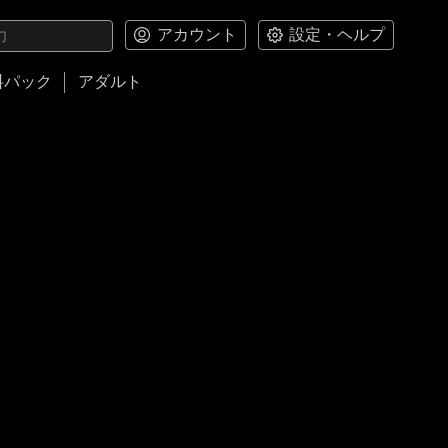
アカウント
設定・ヘルプ
料パック
アダルト