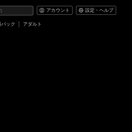
アカウント
設定・ヘルプ
料パック
アダルト