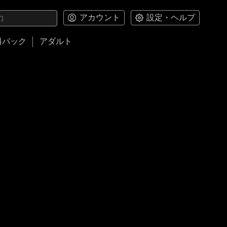
アカウント
設定・ヘルプ
料パック
アダルト