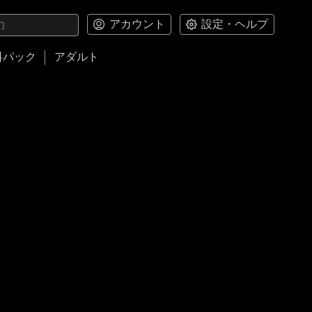
アカウント
設定・ヘルプ
料パック
アダルト