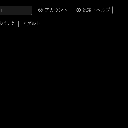
アカウント
設定・ヘルプ
料パック
アダルト