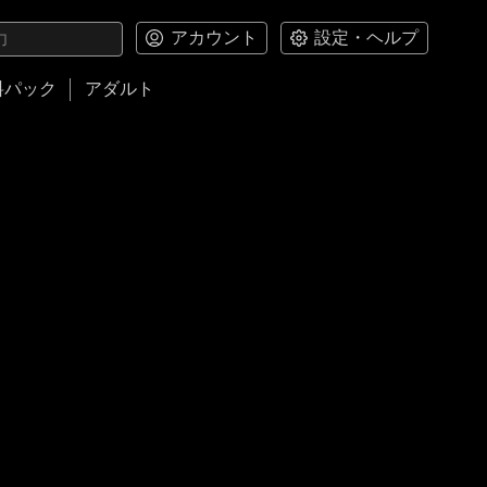
アカウント
設定・ヘルプ
料パック
アダルト