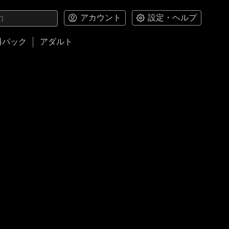
アカウント
設定・ヘルプ
料パック
アダルト