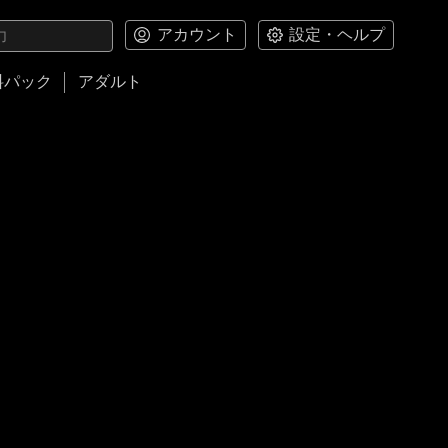
アカウント
設定・ヘルプ
料パック
アダルト