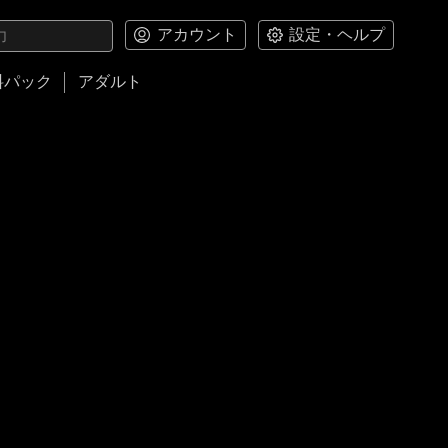
アカウント
設定・ヘルプ
料パック
アダルト