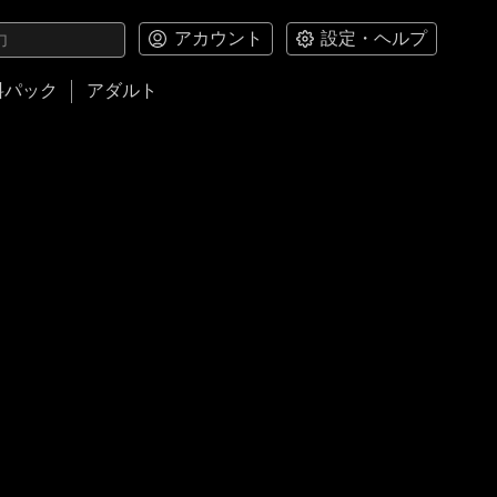
アカウント
設定・ヘルプ
料パック
アダルト