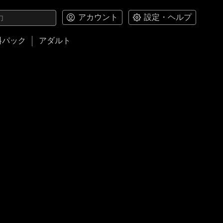
アカウント
設定・ヘルプ
料パック
アダルト