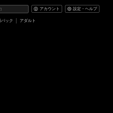
アカウント
設定・ヘルプ
料パック
アダルト