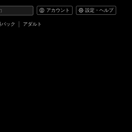
アカウント
設定・ヘルプ
料パック
アダルト