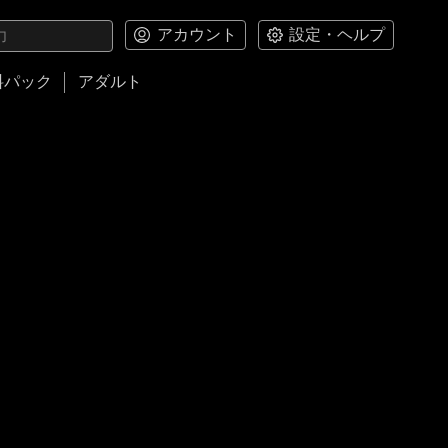
アカウント
設定・ヘルプ
料パック
アダルト