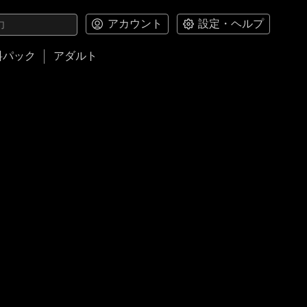
アカウント
設定・ヘルプ
料パック
アダルト