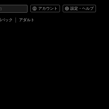
アカウント
設定・ヘルプ
料パック
アダルト