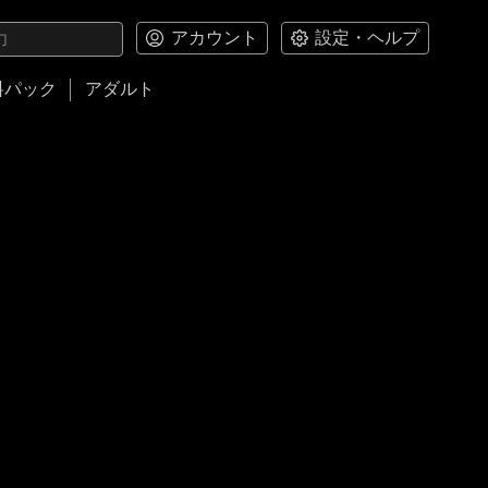
アカウント
設定・ヘルプ
料パック
アダルト