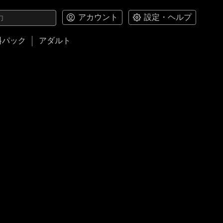
アカウント
設定・ヘルプ
料パック
アダルト