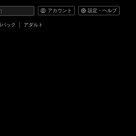
アカウント
設定・ヘルプ
料パック
アダルト