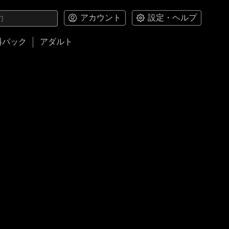
アカウント
設定・ヘルプ
料パック
アダルト