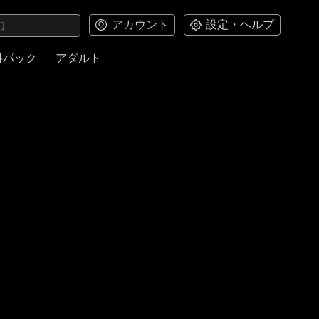
アカウント
設定・ヘルプ
料パック
アダルト