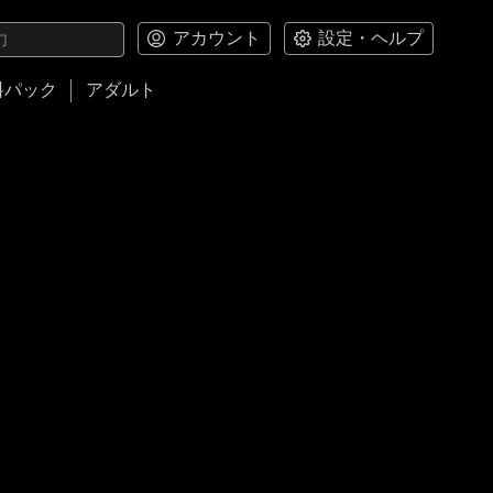
アカウント
設定・ヘルプ
料パック
アダルト