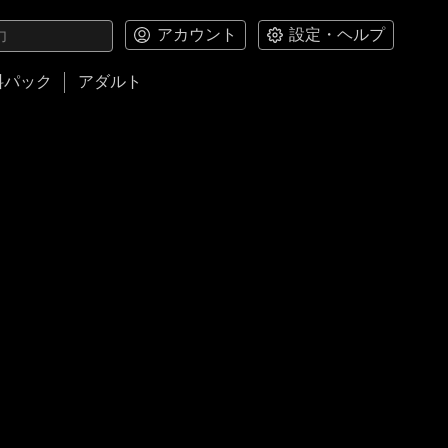
アカウント
設定・ヘルプ
料パック
アダルト