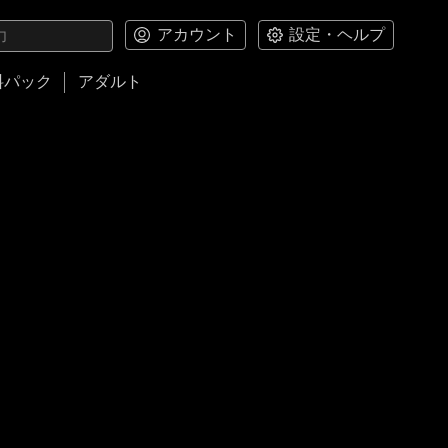
アカウント
設定・ヘルプ
料パック
アダルト