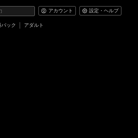
アカウント
設定・ヘルプ
料パック
アダルト