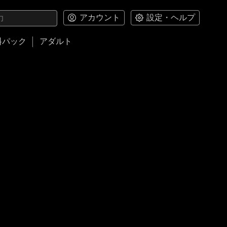
アカウント
設定・ヘルプ
料パック
アダルト