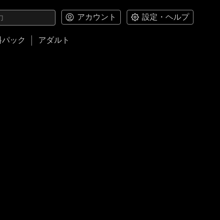
アカウント
設定・ヘルプ
料パック
アダルト