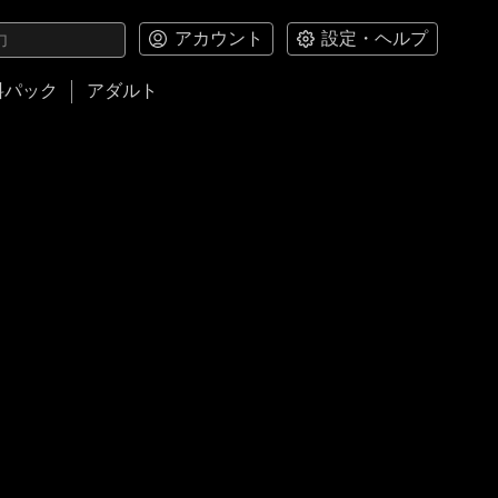
アカウント
設定・ヘルプ
料パック
アダルト