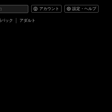
アカウント
設定・ヘルプ
料パック
アダルト