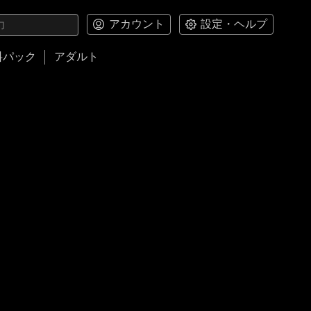
アカウント
設定・ヘルプ
料パック
アダルト