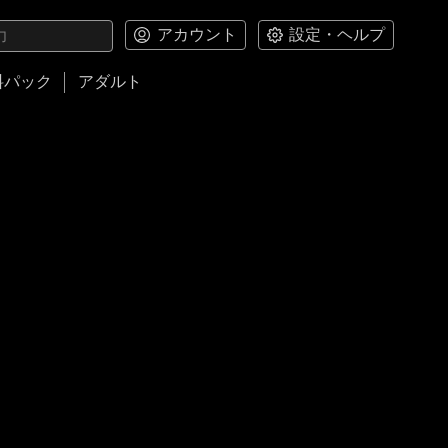
アカウント
設定・ヘルプ
料パック
アダルト