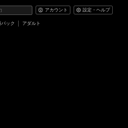
アカウント
設定・ヘルプ
料パック
アダルト