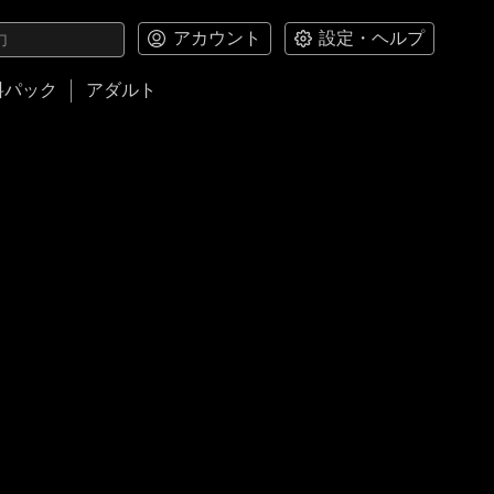
アカウント
設定・ヘルプ
料パック
アダルト