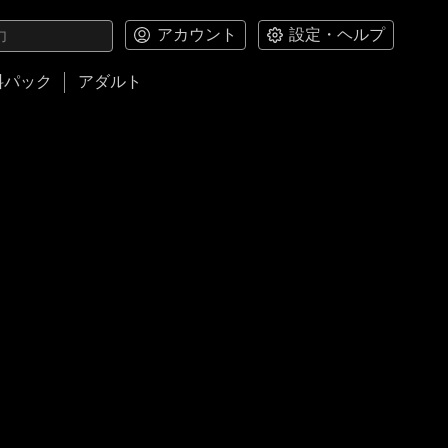
アカウント
設定・ヘルプ
料パック
アダルト