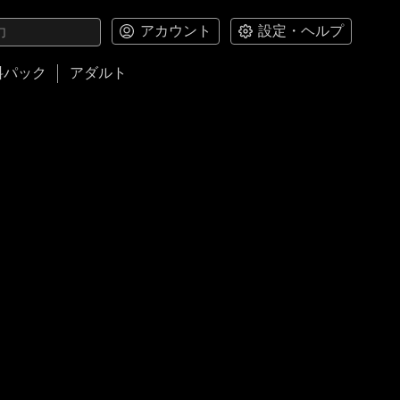
アカウント
設定・ヘルプ
料パック
アダルト