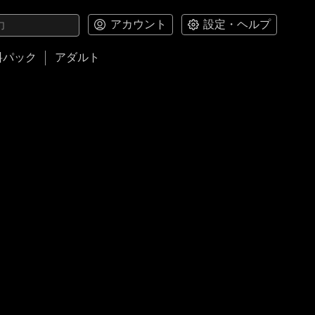
アカウント
設定・ヘルプ
料パック
アダルト