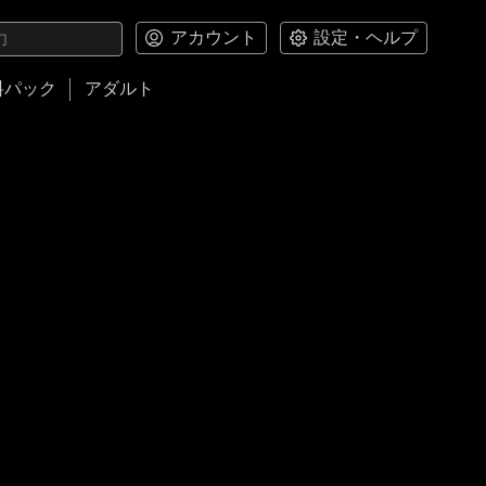
アカウント
設定・ヘルプ
料パック
アダルト