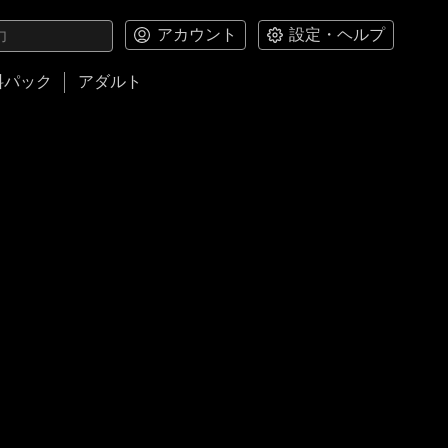
アカウント
設定・ヘルプ
料パック
アダルト