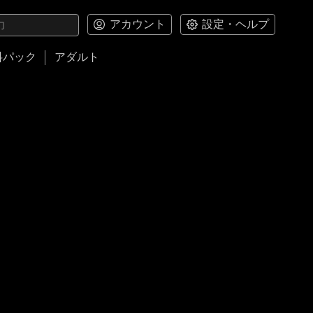
アカウント
設定・ヘルプ
料パック
アダルト