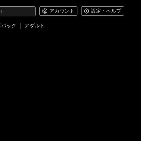
アカウント
設定・ヘルプ
料パック
アダルト